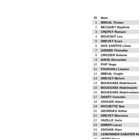
Pl
Nom
1
BREUIL Tristan
2
BECQUEY Baptiste
3
CREPET Romain
4
BOUCHUT Leo
5
DREVET Evan
6
DOS SANTOS Lilian
7
GIRARD Thimothe
8
CROZIER Antoine
9
DAVID Alexandre
10
PIAT Hugo
11
FOUGHALI Lounes
12
BREUIL Virgile
13
DREVET Melvin
14
BOUSSAIDI Abdelkarim
15
BOUSSAIDI Abdelmalek
16
BOUSSAIDI Abdelrraham
17
GENTY Corentin
18
ZAOUAK Adam
19
ROCHETTE Noe
20
GEORGES Arthur
21
DREVET Maxence
22
VAZILLE Joris
23
DIMIER Lucas
24
ZAOUAK Alan
25
LEMONNIER-SABATER N
26
VENET Noan