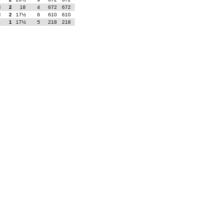
N
2
18
4
672
672
N
2
17½
6
610
610
B
1
17½
5
218
218