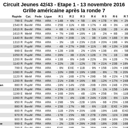
Circuit Jeunes 42/43 - Etape 1 - 13 novembre 2016
Grille américaine après la ronde 7
Rapide
Cat.
Fede
Ligue
R 1
R 2
R 3
R 4
R 5
R 6
R 
799 E
PouM
FRA
ARA
+ 14B
+ 6N
+ 5B
- 4N
+ 17B
+ 9N
+ 2
1540 R
BenM
FRA
ARA
+ 25B
+ 11N
+ 8B
+ 17N
+ 4B
+ 3N
- 1
1610 R
BenM
FRA
ARA
+ 6B
+ 9N
= 17B
+ 5N
+ 10B
- 2B
+ 4
1610 R
MinM
FRA
ARA
+ 7N
+ 19B
+ 18N
+ 1B
- 2N
+ 8B
- 3
1440 R
BenM
FRA
ARA
+ 24N
+ 20B
- 1N
- 3B
+ 14N
+ 18B
+ 8
1310 R
PupM
FRA
ARA
- 3N
- 1B
+ 23N
+ 21B
+ 20N
+ 19B
+ 9
1180 R
PupM
FRA
ARA
- 4B
+ 27N
+ 26B
+ 11N
- 9B
+ 13N
+ 10
999 E
BenM
FRA
ARA
+ 12B
+ 10B
- 2N
+ 15N
+ 13B
- 4N
- 5
1050 R
PupM
FRA
ARA
+ 28N
- 3B
+ 21N
+ 12B
+ 7N
- 1B
- 6
1200 R
BenM
FRA
ARA
+ 13B
- 8N
+ 24B
+ 22N
- 3N
+ 12B
- 7
1140 R
PupM
FRA
ARA
+ 22N
- 2B
- 12N
- 7B
+ 21N
+ 23B
+ 18
799 E
PpoM
FRA
ARA
- 8N
EXE
+ 11B
- 9N
+ 15B
- 10N
+ 19
1080 R
PouM
FRA
ARA
- 10N
+ 28B
+ 19N
+ 18B
- 8N
- 7B
+ 20
1120 R
MinM
FRA
ARA
- 1N
- 16B
+ 27N
+ 29B
- 5B
+ 22N
+ 17
1200 R
BenM
FRA
ARA
- 21N
+ 23B
+ 16N
- 8B
- 12N
= 17N
+ 24
an
880 R
PupM
FRA
ARA
- 18N
+ 14N
- 15B
- 20B
+ 26N
= 24B
+ 25
1230 R
PupM
FRA
ARA
+ 23N
+ 21B
= 3N
- 2B
- 1N
= 15B
- 14
1199 E
MinM
FRA
ARA
+ 16B
+ 26N
- 4B
- 13N
+ 25B
- 5N
- 11
1060 R
PupM
FRA
ARA
+ 27B
- 4N
- 13B
+ 24N
+ 22B
- 6N
- 12
950 R
PouM
FRA
ARA
+ 29B
- 5N
- 22B
+ 16N
- 6B
+ 25N
- 13
880 R
BenM
FRA
ARA
+ 15B
- 17N
- 9B
- 6N
- 11B
EXE
+ 26
800 R
PupM
FRA
ARA
- 11B
+ 25N
+ 20N
- 10B
- 19N
- 14B
EX
970 R
PouM
FRA
ARA
- 17B
- 15N
- 6B
+ 27B
+ 29N
- 11N
+ 28
900 R
BenM
FRA
ARA
- 5B
+ 29N
- 10N
- 19B
+ 28B
= 16N
- 15
oe
999 E
PupM
FRA
ARA
- 2N
- 22B
+ 28N
+ 26B
- 18N
- 20B
- 16
799 E
PouM
FRA
ARA
EXE
- 18B
- 7N
- 25N
- 16B
+ 27N
- 21