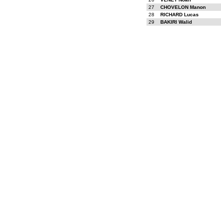
27
CHOVELON Manon
28
RICHARD Lucas
29
BAKIRI Walid