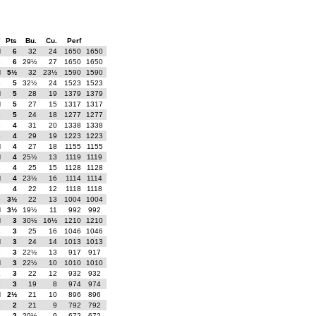
7
Pts
Bu.
Cu.
Perf
N
6
32
24
1650
1650
B
6
29½
27
1650
1650
N
5½
32
23½
1590
1590
B
5
32½
24
1523
1523
N
5
28
19
1379
1379
N
5
27
15
1317
1317
B
5
24
18
1277
1277
B
4
31
20
1338
1338
B
4
29
19
1223
1223
N
4
27
18
1155
1155
N
4
25½
13
1119
1119
B
4
25
15
1128
1128
N
4
23½
16
1114
1114
B
4
22
12
1118
1118
B
3½
22
13
1004
1004
N
3½
19½
11
992
992
N
3
30½
16½
1210
1210
B
3
25
16
1046
1046
N
3
24
14
1013
1013
B
3
22½
13
917
917
N
3
22½
10
1010
1010
E
3
22
12
932
932
B
3
19
8
974
974
N
2½
21
10
896
896
B
2
21
9
792
792
B
2
20½
9
672
672