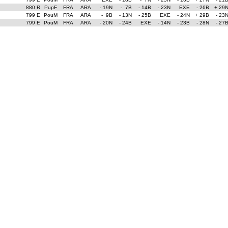
880 R
PupF
FRA
ARA
- 19N
- 7B
- 14B
- 23N
EXE
- 26B
+ 29
799 E
PouM
FRA
ARA
- 9B
- 13N
- 25B
EXE
- 24N
+ 29B
- 23
799 E
PouM
FRA
ARA
- 20N
- 24B
EXE
- 14N
- 23B
- 28N
- 27